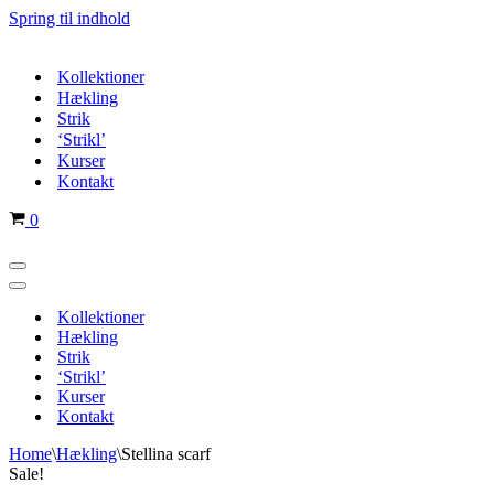
Spring til indhold
Kollektioner
Hækling
Strik
‘Strikl’
Kurser
Kontakt
Indkøbskurv
0
Navigation
menu
Navigation
menu
Kollektioner
Hækling
Strik
‘Strikl’
Kurser
Kontakt
Home
\
Hækling
\
Stellina scarf
Sale!