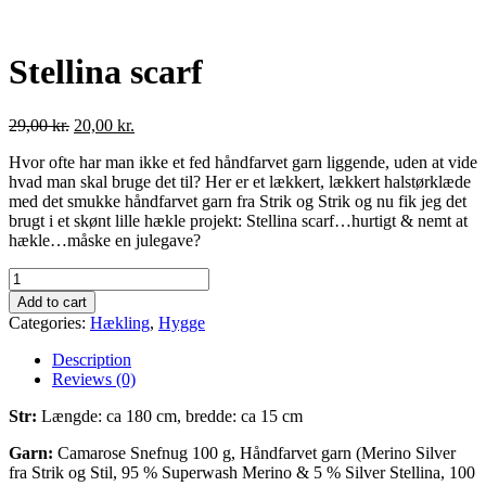
Stellina scarf
29,00
kr.
20,00
kr.
Hvor ofte har man ikke et fed håndfarvet garn liggende, uden at vide
hvad man skal bruge det til? Her er et lækkert, lækkert halstørklæde
med det smukke håndfarvet garn fra Strik og Strik og nu fik jeg det
brugt i et skønt lille hækle projekt: Stellina scarf…hurtigt & nemt at
hækle…måske en julegave?
Stellina
scarf
Add to cart
quantity
Categories:
Hækling
,
Hygge
Description
Reviews (0)
Str:
Længde: ca 180 cm, bredde: ca 15 cm
Garn:
Camarose Snefnug 100 g, Håndfarvet garn (Merino Silver
fra Strik og Stil, 95 % Superwash Merino & 5 % Silver Stellina, 100