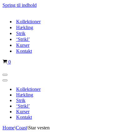
Spring til indhold
Kollektioner
Hækling
Strik
‘Strikl’
Kurser
Kontakt
Indkøbskurv
0
Navigation
menu
Navigation
menu
Kollektioner
Hækling
Strik
‘Strikl’
Kurser
Kontakt
Home
\
Coast
\
Star vesten