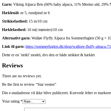
Garn:
Viking Alpaca Bris (60% baby alpaca, 11% Merino uld, 29% N
Hæklenål:
nr 5, rundpind nr 6
Strikkefasthed:
15 m/10 cm
Hæklefasthed:
16 m(i mønster)/10 cm
Alternativt garn:
Walløe Flyffy Alpaca fra Sommerfuglen (50 g = 1
Link til garn:
https://sommerfuglen.dk/shop/walloee-fluffy-alpaca-7
Dette er en ’strikl’ model, dvs den er både strikket & hæklet
Reviews
There are no reviews yet.
Be the first to review “Star vesten”
Din e-mailadresse vil ikke blive publiceret.
Krævede felter er marker
Your rating
*