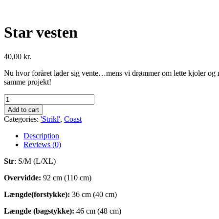
Star vesten
40,00
kr.
Nu hvor foråret lader sig vente…mens vi drømmer om lette kjoler og min
samme projekt!
Star
vesten
Add to cart
quantity
Categories:
'Strikl'
,
Coast
Description
Reviews (0)
Str
: S/M (L/XL)
Overvidde:
92 cm (110 cm)
Længde(forstykke):
36 cm (40 cm)
Længde (bagstykke):
46 cm (48 cm)