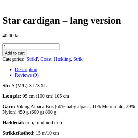
Star cardigan – lang version
40,00
kr.
Star
cardigan
Add to cart
-
Categories:
'Strikl'
,
Coast
,
Hækling
,
Strik
lang
version
Description
quantity
Reviews (0)
Str:
S (M/L) XL/XXL
Længde:
95 cm (100 cm) 105 cm
Garn:
Viking Alpaca Bris (60% baby alpaca, 11% Merino uld, 29%
Nylon) 450 g (600 g) 800 g
Hæklenål:
nr 5, rundpind nr 6
Strikkefasthed:
15 m/10 cm