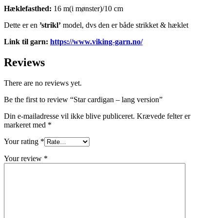
Hæklefasthed:
16 m(i mønster)/10 cm
Dette er en
’strikl’
model, dvs den er både strikket & hæklet
Link til garn:
https://www.viking-garn.no/
Reviews
There are no reviews yet.
Be the first to review “Star cardigan – lang version”
Din e-mailadresse vil ikke blive publiceret.
Krævede felter er
markeret med
*
Your rating
*
Your review
*