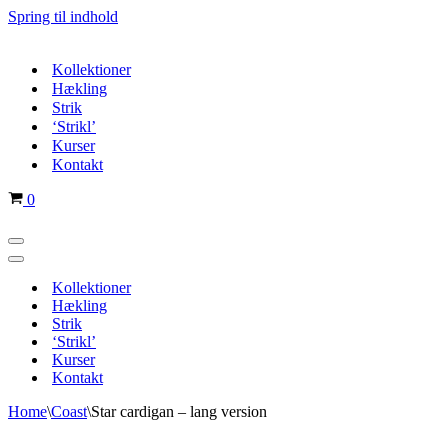
Spring til indhold
Kollektioner
Hækling
Strik
‘Strikl’
Kurser
Kontakt
Indkøbskurv
0
Navigation
menu
Navigation
menu
Kollektioner
Hækling
Strik
‘Strikl’
Kurser
Kontakt
Home
\
Coast
\
Star cardigan – lang version