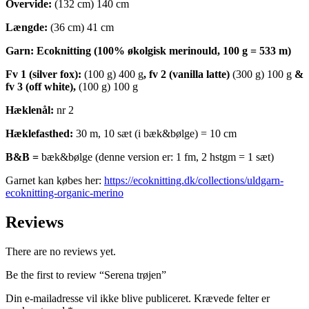
Overvide:
(132 cm) 140 cm
Længde:
(36 cm) 41 cm
Garn: Ecoknitting (100% økolgisk merinould, 100 g = 533 m)
Fv 1 (silver fox):
(100 g) 400 g
, fv 2 (vanilla latte)
(300 g) 100 g
&
fv 3 (off white),
(100 g) 100 g
Hæklenål:
nr 2
Hæklefasthed:
30 m, 10 sæt (i bæk&bølge) = 10 cm
B&B =
bæk&bølge (denne version er: 1 fm, 2 hstgm = 1 sæt)
Garnet kan købes her:
https://ecoknitting.dk/collections/uldgarn-
ecoknitting-organic-merino
Reviews
There are no reviews yet.
Be the first to review “Serena trøjen”
Din e-mailadresse vil ikke blive publiceret.
Krævede felter er