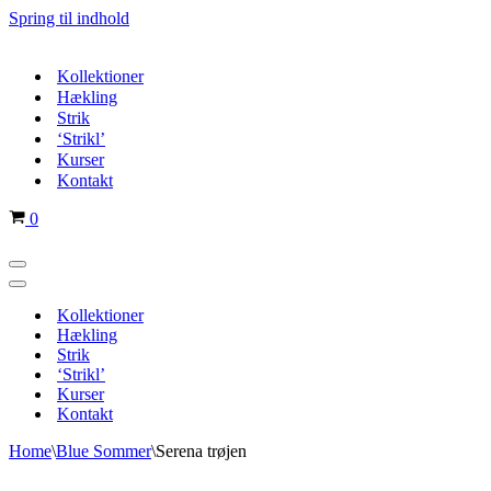
Spring til indhold
Kollektioner
Hækling
Strik
‘Strikl’
Kurser
Kontakt
Indkøbskurv
0
Navigation
menu
Navigation
menu
Kollektioner
Hækling
Strik
‘Strikl’
Kurser
Kontakt
Home
\
Blue Sommer
\
Serena trøjen