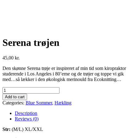
Serena trøjen
45,00
kr.
Den skønne Serena trøje er inspireret af min tid som kiropraktor
studerende i Los Angeles i 80’erne og de trøjer og toppe vi gik
med…så lækker i den økologisk merinould fra Ecoknitting…
Serena
trøjen
Add to cart
quantity
Categories:
Blue Sommer
,
Hækling
Description
Reviews (0)
Str:
(M/L) XL/XXL