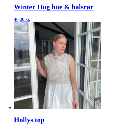
Winter Hug hue & halsrør
40,00
kr.
Hollys top