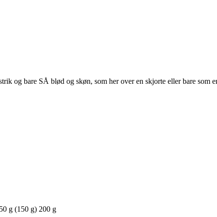
atstrik og bare SÅ blød og skøn, som her over en skjorte eller bare som
50 g (150 g) 200 g