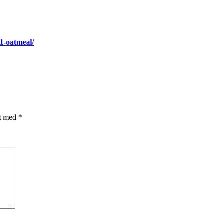
1-oatmeal/
et med
*