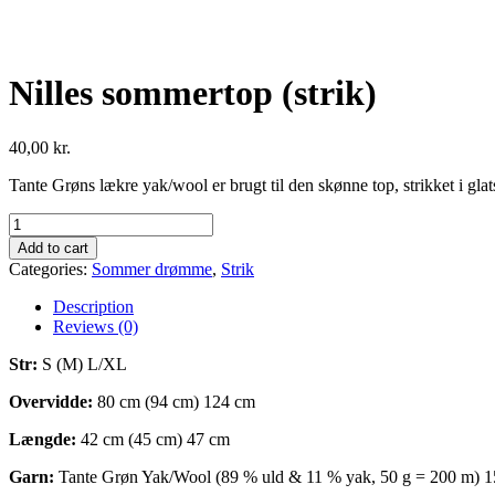
Nilles sommertop (strik)
40,00
kr.
Tante Grøns lækre yak/wool er brugt til den skønne top, strikket i gl
Nilles
sommertop
Add to cart
(strik)
Categories:
Sommer drømme
,
Strik
quantity
Description
Reviews (0)
Str:
S (M) L/XL
Overvidde:
80 cm (94 cm) 124 cm
Længde:
42 cm (45 cm) 47 cm
Garn:
Tante Grøn Yak/Wool (89 % uld & 11 % yak, 50 g = 200 m) 1