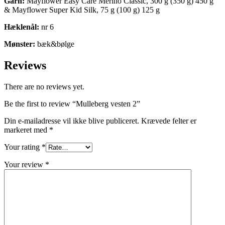
Garn:
Mayflower Easy Care Merino Classic, 300 g (350 g) 450 g
& Mayflower Super Kid Silk, 75 g (100 g) 125 g
Hæklenål:
nr 6
Mønster:
bæk&bølge
Reviews
There are no reviews yet.
Be the first to review “Mulleberg vesten 2”
Din e-mailadresse vil ikke blive publiceret.
Krævede felter er
markeret med
*
Your rating
*
Your review
*