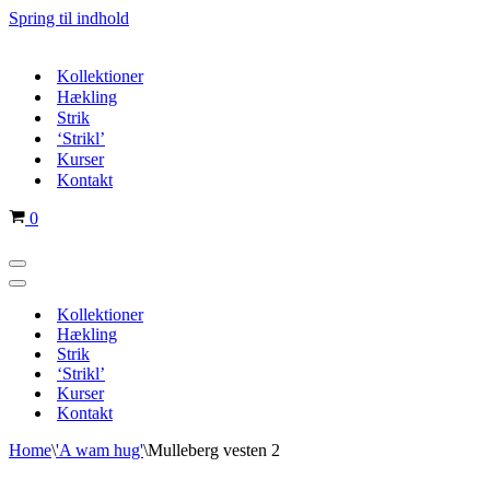
Spring til indhold
Kollektioner
Hækling
Strik
‘Strikl’
Kurser
Kontakt
Indkøbskurv
0
Navigation
menu
Navigation
menu
Kollektioner
Hækling
Strik
‘Strikl’
Kurser
Kontakt
Home
\
'A wam hug'
\
Mulleberg vesten 2