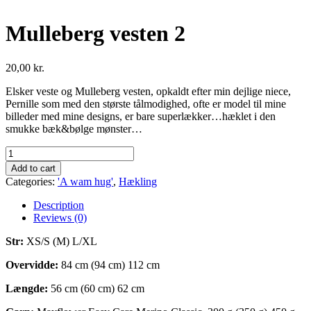
Mulleberg vesten 2
20,00
kr.
Elsker veste og Mulleberg vesten, opkaldt efter min dejlige niece,
Pernille som med den største tålmodighed, ofte er model til mine
billeder med mine designs, er bare superlækker…hæklet i den
smukke bæk&bølge mønster…
Mulleberg
vesten
Add to cart
2
Categories:
'A wam hug'
,
Hækling
quantity
Description
Reviews (0)
Str:
XS/S (M) L/XL
Overvidde:
84 cm (94 cm) 112 cm
Længde:
56 cm (60 cm) 62 cm