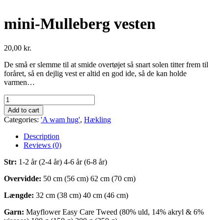
mini-Mulleberg vesten
20,00
kr.
De små er slemme til at smide overtøjet så snart solen titter frem til
foråret, så en dejlig vest er altid en god ide, så de kan holde
varmen…
mini-
Mulleberg
Add to cart
vesten
Categories:
'A wam hug'
,
Hækling
quantity
Description
Reviews (0)
Str:
1-2 år (2-4 år) 4-6 år (6-8 år)
Overvidde:
50 cm (56 cm) 62 cm (70 cm)
Længde:
32 cm (38 cm) 40 cm (46 cm)
Garn:
Mayflower Easy Care Tweed (80% uld, 14% akryl & 6%