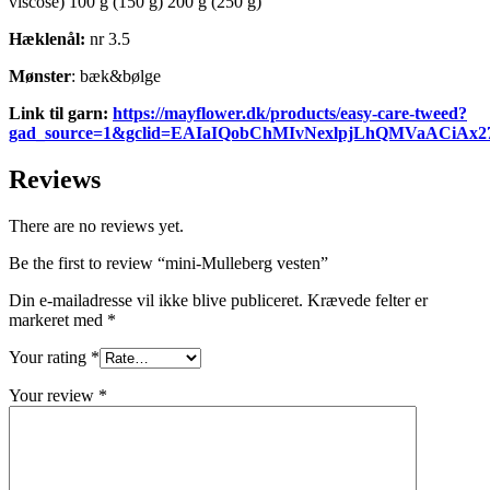
viscose) 100 g (150 g) 200 g (250 g)
Hæklenål:
nr 3.5
Mønster
: bæk&bølge
Link til garn:
https://mayflower.dk/products/easy-care-tweed?
gad_source=1&gclid=EAIaIQobChMIvNexlpjLhQMVaACiA
Reviews
There are no reviews yet.
Be the first to review “mini-Mulleberg vesten”
Din e-mailadresse vil ikke blive publiceret.
Krævede felter er
markeret med
*
Your rating
*
Your review
*