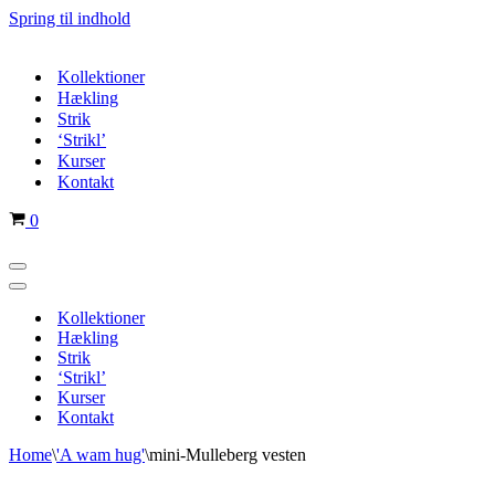
Spring til indhold
Kollektioner
Hækling
Strik
‘Strikl’
Kurser
Kontakt
Indkøbskurv
0
Navigation
menu
Navigation
menu
Kollektioner
Hækling
Strik
‘Strikl’
Kurser
Kontakt
Home
\
'A wam hug'
\
mini-Mulleberg vesten