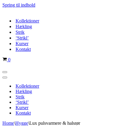
Spring til indhold
Kollektioner
Hækling
Strik
‘Strikl’
Kurser
Kontakt
Indkøbskurv
0
Navigation
menu
Navigation
menu
Kollektioner
Hækling
Strik
‘Strikl’
Kurser
Kontakt
Home
\
Hygge
\
Lux pulsvarmere & halsrør