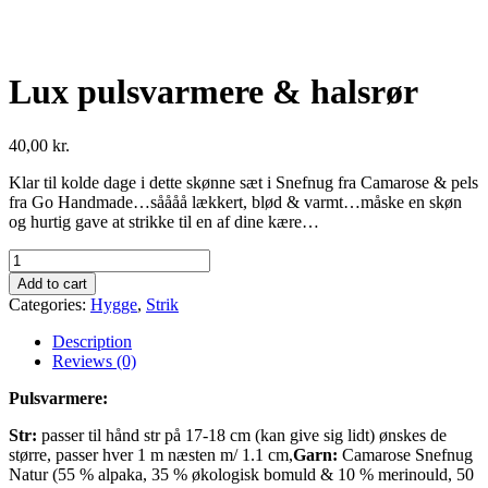
Lux pulsvarmere & halsrør
40,00
kr.
Klar til kolde dage i dette skønne sæt i Snefnug fra Camarose & pels
fra Go Handmade…såååå lækkert, blød & varmt…måske en skøn
og hurtig gave at strikke til en af dine kære…
Lux
pulsvarmere
Add to cart
&
Categories:
Hygge
,
Strik
halsrør
quantity
Description
Reviews (0)
Pulsvarmere:
Str:
passer til hånd str på 17-18 cm (kan give sig lidt) ønskes de
større, passer hver 1 m næsten m/ 1.1 cm,
Garn:
Camarose Snefnug
Natur (55 % alpaka, 35 % økologisk bomuld & 10 % merinould, 50