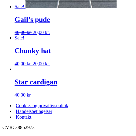
Sale!
Gail’s pude
40,00
kr.
20,00
kr.
Sale!
Chunky hat
40,00
kr.
20,00
kr.
Star cardigan
40,00
kr.
Cookie- og privatlivspolitik
Handelsbetingelser
Kontakt
CVR: 38852973