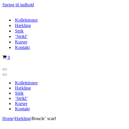
Spring til indhold
Kollektioner
Hækling
Strik
‘Strikl’
Kurser
Kontakt
Indkøbskurv
0
Navigation
menu
Navigation
menu
Kollektioner
Hækling
Strik
‘Strikl’
Kurser
Kontakt
Home
\
Hækling
\
Boucle´ scarf