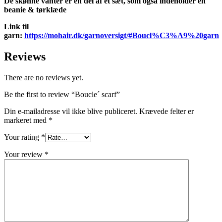
De skønne vanter er en del af et sæt, som også indeholder en
beanie & tørklæde
Link til
garn:
https://mohair.dk/garnoversigt/#Boucl%C3%A9%20garn
Reviews
There are no reviews yet.
Be the first to review “Boucle´ scarf”
Din e-mailadresse vil ikke blive publiceret.
Krævede felter er
markeret med
*
Your rating
*
Your review
*