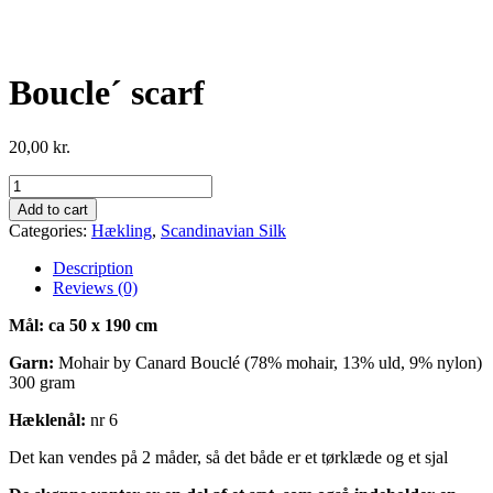
Boucle´ scarf
20,00
kr.
Boucle
´
Add to cart
scarf
Categories:
Hækling
,
Scandinavian Silk
quantity
Description
Reviews (0)
Mål: ca 50 x 190 cm
Garn:
Mohair by Canard Bouclé (78% mohair, 13% uld, 9% nylon)
300 gram
Hæklenål:
nr 6
Det kan vendes på 2 måder, så det både er et tørklæde og et sjal