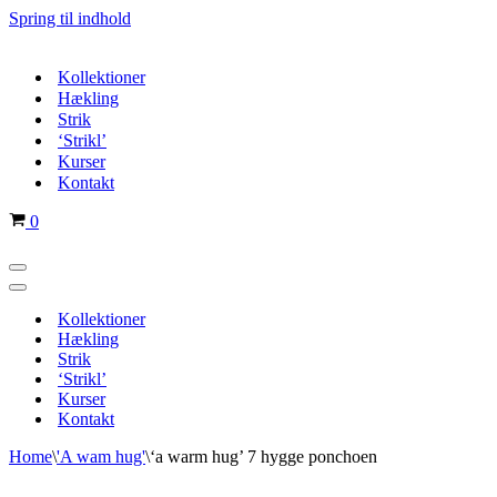
Spring til indhold
Kollektioner
Hækling
Strik
‘Strikl’
Kurser
Kontakt
Indkøbskurv
0
Navigation
menu
Navigation
menu
Kollektioner
Hækling
Strik
‘Strikl’
Kurser
Kontakt
Home
\
'A wam hug'
\
‘a warm hug’ 7 hygge ponchoen