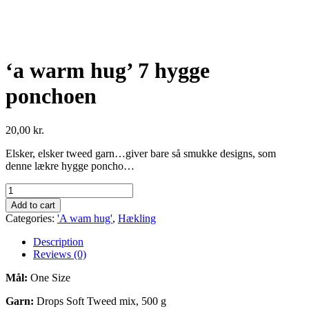
‘a warm hug’ 7 hygge
ponchoen
20,00
kr.
Elsker, elsker tweed garn…giver bare så smukke designs, som
denne lækre hygge poncho…
'a
warm
Add to cart
hug'
Categories:
'A wam hug'
,
Hækling
7
hygge
Description
ponchoen
Reviews (0)
quantity
Mål:
One Size
Garn:
Drops Soft Tweed mix, 500 g